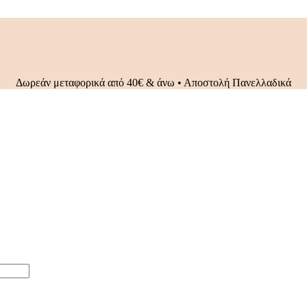
Δωρεάν μεταφορικά από 40€ & άνω • Αποστολή Πανελλαδικά