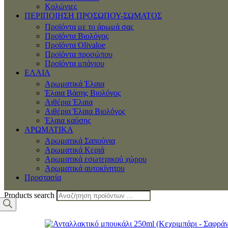
Κολώνιες
ΠΕΡΙΠΟΙΗΣΗ ΠΡΟΣΩΠΟΥ-ΣΩΜΑΤΟΣ
Προϊόντα με το άρωμά σας
Προϊόντα Βιολόγος
Προϊόντα Olivaloe
Προϊόντα προσώπου
Προϊόντα μπάνιου
ΕΛΑΙΑ
Αρωματικά Έλαια
Έλαια Βάσης Βιολόγος
Αιθέρια Έλαια
Αιθέρια Έλαια Βιολόγος
Έλαια καύσης
ΑΡΩΜΑΤΙΚΑ
Αρωματικά Σαπούνια
Αρωματικά Κεριά
Αρωματικά εσωτερικού χώρου
Αρωματικά αυτοκίνητου
Προστασία
Products search