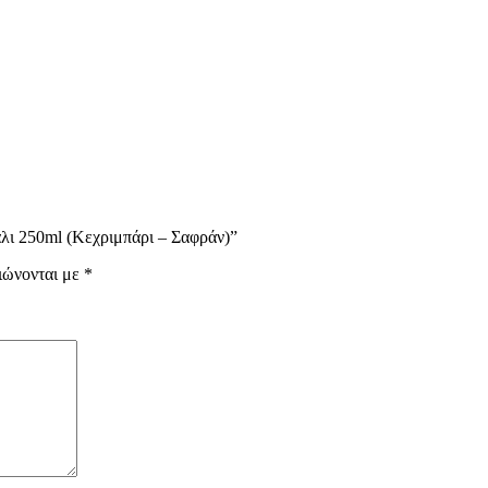
άλι 250ml (Κεχριμπάρι – Σαφράν)”
ιώνονται με
*