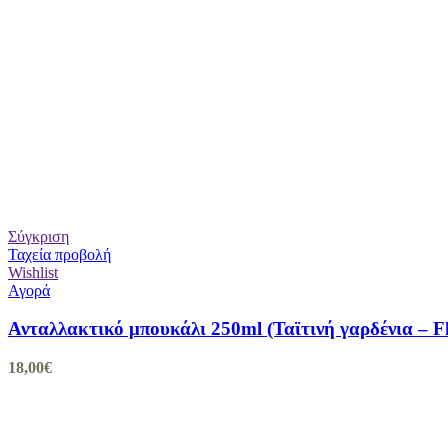
Σύγκριση
Ταχεία προβολή
Wishlist
Αγορά
Ανταλλακτικό μπουκάλι 250ml (Ταϊτινή γαρδένια – Fl
18,00
€