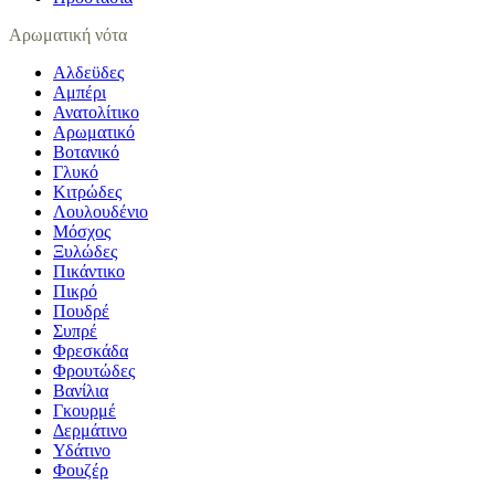
Αρωματική νότα
Αλδεϋδες
Αμπέρι
Ανατολίτικο
Αρωματικό
Βοτανικό
Γλυκό
Κιτρώδες
Λουλουδένιο
Μόσχος
Ξυλώδες
Πικάντικο
Πικρό
Πουδρέ
Συπρέ
Φρεσκάδα
Φρουτώδες
Βανίλια
Γκουρμέ
Δερμάτινο
Υδάτινο
Φουζέρ