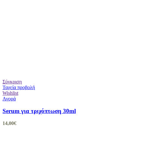
Σύγκριση
Ταχεία προβολή
Wishlist
Αγορά
Serum για τριχόπτωση 30ml
14,00
€