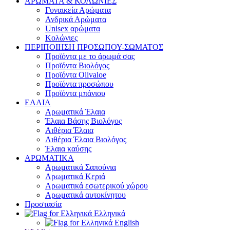
ΑΡΩΜΑΤΑ & ΚΟΛΩΝΙΕΣ
Γυναικεία Αρώματα
Ανδρικά Αρώματα
Unisex αρώματα
Κολώνιες
ΠΕΡΙΠΟΙΗΣΗ ΠΡΟΣΩΠΟΥ-ΣΩΜΑΤΟΣ
Προϊόντα με το άρωμά σας
Προϊόντα Βιολόγος
Προϊόντα Olivaloe
Προϊόντα προσώπου
Προϊόντα μπάνιου
ΕΛΑΙΑ
Αρωματικά Έλαια
Έλαια Βάσης Βιολόγος
Αιθέρια Έλαια
Αιθέρια Έλαια Βιολόγος
Έλαια καύσης
ΑΡΩΜΑΤΙΚΑ
Αρωματικά Σαπούνια
Αρωματικά Κεριά
Αρωματικά εσωτερικού χώρου
Αρωματικά αυτοκίνητου
Προστασία
Ελληνικά
English