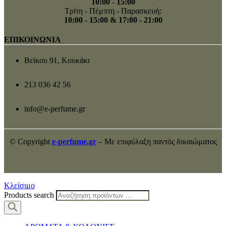
10:00 - 15:00
Τρίτη - Πέμπτη - Παρασκευή:
10:00 - 15:00 & 17:00 - 21:00
ΕΠΙΚΟΙΝΩΝΙΑ
Βεϊκου 91, Κουκάκι
213 036 42 56
info@e-perfume.gr
© Copyright
e-perfume.gr
– Με επιφύλαξη παντός δικαιώματος
Κλείσιμο
Products search