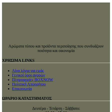
Αρώματα τύπου και προϊόντα περιποίησης που συνδυάζουν
ποιότητα και οικονομία
ΧΡΗΣΙΜΑ LINKS
Λίγα λόγια για εμάς
Γενικοί όροι αγορών
Πληροφορίες BOXNOW
Πολιτική Απορρήτου
Επικοινωνία
ΩΡΑΡΙΟ ΚΑΤΑΣΤΗΜΑΤΟΣ
Δευτέρα - Τετάρτη - Σάββατο: