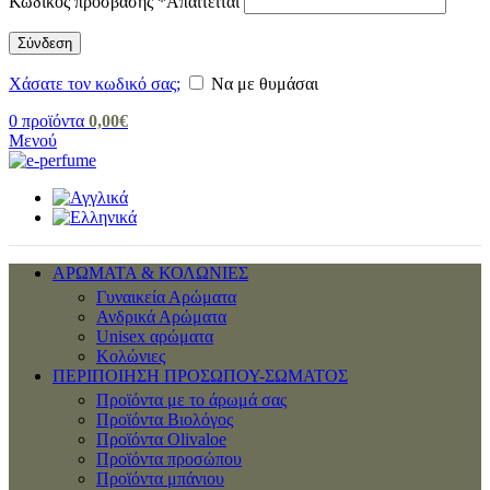
Κωδικός πρόσβασης
*
Απαιτείται
Σύνδεση
Χάσατε τον κωδικό σας;
Να με θυμάσαι
0
προϊόντα
0,00
€
Μενού
ΑΡΩΜΑΤΑ & ΚΟΛΩΝΙΕΣ
Γυναικεία Αρώματα
Ανδρικά Αρώματα
Unisex αρώματα
Κολώνιες
ΠΕΡΙΠΟΙΗΣΗ ΠΡΟΣΩΠΟΥ-ΣΩΜΑΤΟΣ
Προϊόντα με το άρωμά σας
Προϊόντα Βιολόγος
Προϊόντα Olivaloe
Προϊόντα προσώπου
Προϊόντα μπάνιου