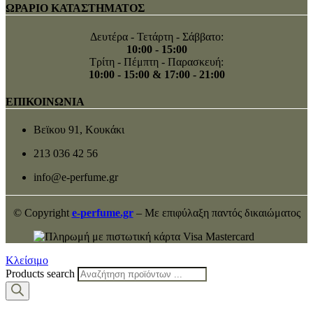
ΩΡΑΡΙΟ ΚΑΤΑΣΤΗΜΑΤΟΣ
Δευτέρα - Τετάρτη - Σάββατο:
10:00 - 15:00
Τρίτη - Πέμπτη - Παρασκευή:
10:00 - 15:00 & 17:00 - 21:00
ΕΠΙΚΟΙΝΩΝΙΑ
Βεϊκου 91, Κουκάκι
213 036 42 56
info@e-perfume.gr
© Copyright
e-perfume.gr
– Με επιφύλαξη παντός δικαιώματος
Κλείσιμο
Products search