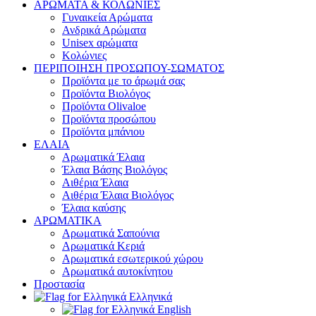
ΑΡΩΜΑΤΑ & ΚΟΛΩΝΙΕΣ
Γυναικεία Αρώματα
Ανδρικά Αρώματα
Unisex αρώματα
Κολώνιες
ΠΕΡΙΠΟΙΗΣΗ ΠΡΟΣΩΠΟΥ-ΣΩΜΑΤΟΣ
Προϊόντα με το άρωμά σας
Προϊόντα Βιολόγος
Προϊόντα Olivaloe
Προϊόντα προσώπου
Προϊόντα μπάνιου
ΕΛΑΙΑ
Αρωματικά Έλαια
Έλαια Βάσης Βιολόγος
Αιθέρια Έλαια
Αιθέρια Έλαια Βιολόγος
Έλαια καύσης
ΑΡΩΜΑΤΙΚΑ
Αρωματικά Σαπούνια
Αρωματικά Κεριά
Αρωματικά εσωτερικού χώρου
Αρωματικά αυτοκίνητου
Προστασία
Ελληνικά
English