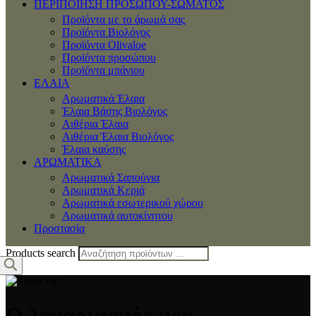
ΠΕΡΙΠΟΙΗΣΗ ΠΡΟΣΩΠΟΥ-ΣΩΜΑΤΟΣ
Προϊόντα με το άρωμά σας
Προϊόντα Βιολόγος
Προϊόντα Olivaloe
Προϊόντα προσώπου
Προϊόντα μπάνιου
ΕΛΑΙΑ
Αρωματικά Έλαια
Έλαια Βάσης Βιολόγος
Αιθέρια Έλαια
Αιθέρια Έλαια Βιολόγος
Έλαια καύσης
ΑΡΩΜΑΤΙΚΑ
Αρωματικά Σαπούνια
Αρωματικά Κεριά
Αρωματικά εσωτερικού χώρου
Αρωματικά αυτοκίνητου
Προστασία
Products search
Ο λογαριασμός μου