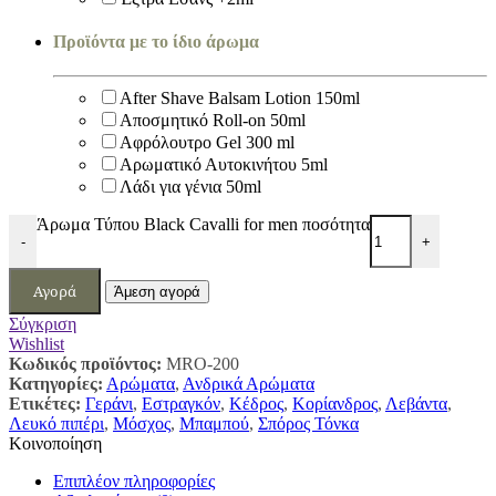
Προϊόντα με το ίδιο άρωμα
After Shave Balsam Lotion 150ml
Αποσμητικό Roll-on 50ml
Αφρόλουτρο Gel 300 ml
Αρωματικό Αυτοκινήτου 5ml
Λάδι για γένια 50ml
Άρωμα Τύπου Black Cavalli for men ποσότητα
-
+
Αγορά
Άμεση αγορά
Σύγκριση
Wishlist
Κωδικός προϊόντος:
MRO-200
Κατηγορίες:
Αρώματα
,
Ανδρικά Αρώματα
Ετικέτες:
Γεράνι
,
Εστραγκόν
,
Κέδρος
,
Κορίανδρος
,
Λεβάντα
,
Λευκό πιπέρι
,
Μόσχος
,
Μπαμπού
,
Σπόρος Τόνκα
Κοινοποίηση
Επιπλέον πληροφορίες