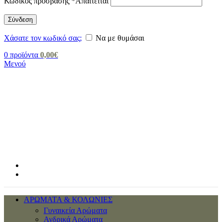
Κωδικός πρόσβασης
*
Απαιτείται
Σύνδεση
Χάσατε τον κωδικό σας;
Να με θυμάσαι
0
προϊόντα
0,00
€
Μενού
ΑΡΩΜΑΤΑ & ΚΟΛΩΝΙΕΣ
Γυναικεία Αρώματα
Ανδρικά Αρώματα