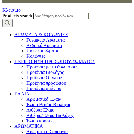
Κλείσιμο
Products search
ΑΡΩΜΑΤΑ & ΚΟΛΩΝΙΕΣ
Γυναικεία Αρώματα
Ανδρικά Αρώματα
Unisex αρώματα
Κολώνιες
ΠΕΡΙΠΟΙΗΣΗ ΠΡΟΣΩΠΟΥ-ΣΩΜΑΤΟΣ
Προϊόντα με το άρωμά σας
Προϊόντα Βιολόγος
Προϊόντα Olivaloe
Προϊόντα προσώπου
Προϊόντα μπάνιου
ΕΛΑΙΑ
Αρωματικά Έλαια
Έλαια Βάσης Βιολόγος
Αιθέρια Έλαια
Αιθέρια Έλαια Βιολόγος
Έλαια καύσης
ΑΡΩΜΑΤΙΚΑ
Αρωματικά Σαπούνια