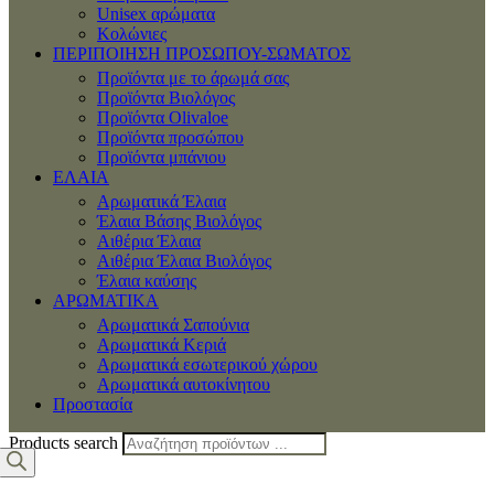
Unisex αρώματα
Κολώνιες
ΠΕΡΙΠΟΙΗΣΗ ΠΡΟΣΩΠΟΥ-ΣΩΜΑΤΟΣ
Προϊόντα με το άρωμά σας
Προϊόντα Βιολόγος
Προϊόντα Olivaloe
Προϊόντα προσώπου
Προϊόντα μπάνιου
ΕΛΑΙΑ
Αρωματικά Έλαια
Έλαια Βάσης Βιολόγος
Αιθέρια Έλαια
Αιθέρια Έλαια Βιολόγος
Έλαια καύσης
ΑΡΩΜΑΤΙΚΑ
Αρωματικά Σαπούνια
Αρωματικά Κεριά
Αρωματικά εσωτερικού χώρου
Αρωματικά αυτοκίνητου
Προστασία
Products search