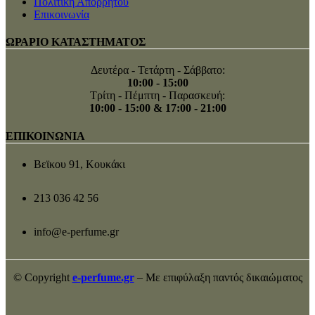
Πολιτική Απορρήτου
Επικοινωνία
ΩΡΑΡΙΟ ΚΑΤΑΣΤΗΜΑΤΟΣ
Δευτέρα - Τετάρτη - Σάββατο:
10:00 - 15:00
Τρίτη - Πέμπτη - Παρασκευή:
10:00 - 15:00 & 17:00 - 21:00
ΕΠΙΚΟΙΝΩΝΙΑ
Βεϊκου 91, Κουκάκι
213 036 42 56
info@e-perfume.gr
© Copyright
e-perfume.gr
– Με επιφύλαξη παντός δικαιώματος