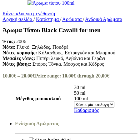
Κάντε κλικ για μεγέθυνση
Αρχική σελίδα
/
Κατάστημα
/
Αρώματα
/
Ανδρικά Αρώματα
Άρωμα Τύπου Black Cavalli for men
Έτος:
2006
Νότα:
Γλυκό, Ξηλώδες, Πουδρέ
Νότες κορυφής:
Κόλιανδρος, Εστραγκόν και Μπαμπού
Μεσαίες νότες:
Πιπέρι λευκό, Λεβάντα και Γεράνι
Νότες βάσης:
Σπόρος Τόνκα, Μόσχος και Κέδρος
10,00
€
–
20,00
€
Price range: 10,00€ through 20,00€
30 ml
50 ml
Μέγεθος μπουκαλιού
100 ml
Καθαρισμός
Ενίσχυση Αρώματος
Έξτρα Εσάνς +2ml