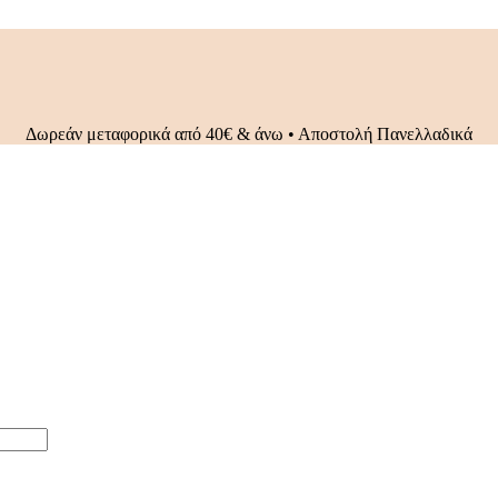
Δωρεάν μεταφορικά από 40€ & άνω • Αποστολή Πανελλαδικά