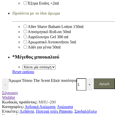
Έξτρα Εσάνς +2ml
Προϊόντα με το ίδιο άρωμα
After Shave Balsam Lotion 150ml
Αποσμητικό Roll-on 50ml
Αφρόλουτρο Gel 300 ml
Αρωματικό Αυτοκινήτου 5ml
Λάδι για γένια 50ml
*
Μέγεθος μπουκαλιού
Reset options
Άρωμα Τύπου The Scent Elixir ποσότητα
Αγορά
-
+
Σύγκριση
Wishlist
Κωδικός προϊόντος:
MHU-200
Κατηγορίες:
Ανδρικά Αρώματα
,
Αρώματα
Ετικέτες:
Λεβάντα
,
Πιπεριά τσίλι Pimento
,
Σανδαλόξυλο