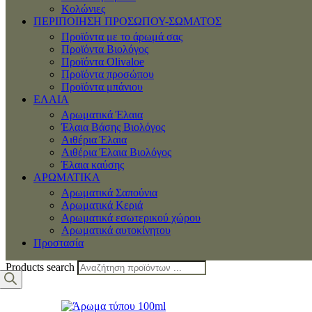
Κολώνιες
ΠΕΡΙΠΟΙΗΣΗ ΠΡΟΣΩΠΟΥ-ΣΩΜΑΤΟΣ
Προϊόντα με το άρωμά σας
Προϊόντα Βιολόγος
Προϊόντα Olivaloe
Προϊόντα προσώπου
Προϊόντα μπάνιου
ΕΛΑΙΑ
Αρωματικά Έλαια
Έλαια Βάσης Βιολόγος
Αιθέρια Έλαια
Αιθέρια Έλαια Βιολόγος
Έλαια καύσης
ΑΡΩΜΑΤΙΚΑ
Αρωματικά Σαπούνια
Αρωματικά Κεριά
Αρωματικά εσωτερικού χώρου
Αρωματικά αυτοκίνητου
Προστασία
Products search