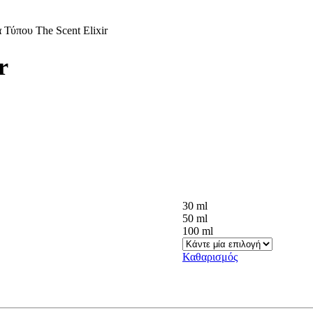
Τύπου The Scent Elixir
r
30 ml
50 ml
100 ml
Καθαρισμός