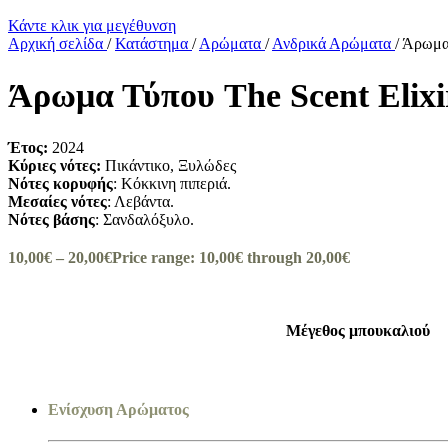
Κάντε κλικ για μεγέθυνση
Αρχική σελίδα
/
Κατάστημα
/
Αρώματα
/
Ανδρικά Αρώματα
/
Άρωμα 
Άρωμα Τύπου The Scent Elixi
Έτος:
2024
Κύριες νότες:
Πικάντικο, Ξυλώδες
Νότες κορυφής
: Κόκκινη πιπεριά.
Μεσαίες νότες
: Λεβάντα.
Νότες βάσης
: Σανδαλόξυλο.
10,00
€
–
20,00
€
Price range: 10,00€ through 20,00€
Μέγεθος μπουκαλιού
Ενίσχυση Αρώματος